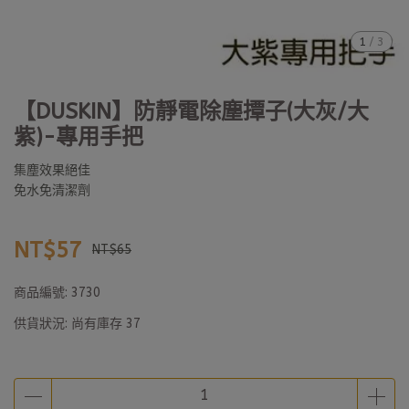
1
/
3
【DUSKIN】防靜電除塵撢子(大灰/大
紫)-專用手把
集塵效果絕佳
免水免清潔劑
NT$57
NT$65
商品編號:
3730
供貨狀況:
尚有庫存 37