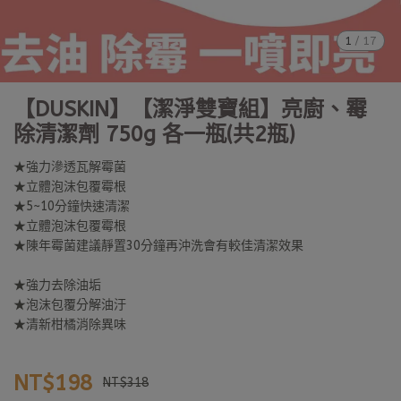
1
/
17
【DUSKIN】【潔淨雙寶組】亮廚、霉
除清潔劑 750g 各一瓶(共2瓶)
★強力滲透瓦解霉菌
★立體泡沫包覆霉根
★5~10分鐘快速清潔
★立體泡沫包覆霉根
★陳年霉菌建議靜置30分鐘再沖洗會有較佳清潔效果
★強力去除油垢
★泡沫包覆分解油汙
★清新柑橘消除異味
NT$198
NT$318